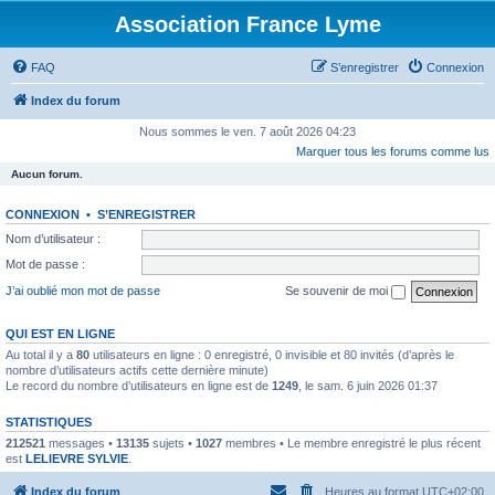
Association France Lyme
FAQ
S’enregistrer
Connexion
Index du forum
Nous sommes le ven. 7 août 2026 04:23
Marquer tous les forums comme lus
Aucun forum.
CONNEXION
•
S’ENREGISTRER
Nom d’utilisateur :
Mot de passe :
J’ai oublié mon mot de passe
Se souvenir de moi
QUI EST EN LIGNE
Au total il y a
80
utilisateurs en ligne : 0 enregistré, 0 invisible et 80 invités (d’après le
nombre d’utilisateurs actifs cette dernière minute)
Le record du nombre d’utilisateurs en ligne est de
1249
, le sam. 6 juin 2026 01:37
STATISTIQUES
212521
messages •
13135
sujets •
1027
membres • Le membre enregistré le plus récent
est
LELIEVRE SYLVIE
.
Index du forum
Heures au format
UTC+02:00