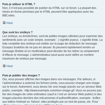
Puis-je utiliser le HTML ?
Non, il n’est pas possible de publier du HTML sur ce forum. La plupart des
mises en forme permises par le HTML peuvent être appliquées avec les
BBCodes.
Haut
Que sont les smileys ?
Les smileys, ou émoticônes, sont de petites images utilisées pour exprimer des
sentiments avec un code simple, exemple : :) signifie joyeux, :( signifie triste. La
liste complète des smileys est visible sur la page de rédaction de message.
Essayez toutefois de ne pas en abuser. Ils peuvent rapidement rendre un
message illisible et un modérateur peut décider de les retirer ou simplement
d’effacer le message. L’administrateur peut aussi avoir défini un nombre
maximum de smileys par message.
Haut
Puis-je publier des images ?
Oui, vous pouvez afficher des images dans vos messages. Par ailleurs, si
l’administrateur a autorisé les fichiers joints, vous pouvez charger une image
sur le forum. Autrement, vous devez lier une image placée sur un serveur Web
public, exemple : http://www.exemple.com/mon-image.gif. Vous ne pouvez pas
lier des images de votre ordinateur (sauf si c’est un serveur Web public) ni des
images placées derrière des mécanismes d’authentification, exemple : boîtes
aux lettres Hotmail ou Yahoo!, sites protégés par un mot de passe, etc. Pour