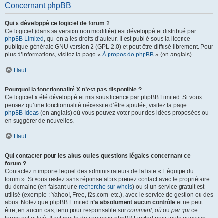
Concernant phpBB
Qui a développé ce logiciel de forum ?
Ce logiciel (dans sa version non modifiée) est développé et distribué par
phpBB Limited
, qui en a les droits d’auteur. Il est publié sous la licence
publique générale GNU version 2 (GPL-2.0) et peut être diffusé librement. Pour
plus d’informations, visitez la page «
À propos de phpBB
» (en anglais).
Haut
Pourquoi la fonctionnalité X n’est pas disponible ?
Ce logiciel a été développé et mis sous licence par phpBB Limited. Si vous
pensez qu’une fonctionnalité nécessite d’être ajoutée, visitez la page
phpBB Ideas
(en anglais) où vous pouvez voter pour des idées proposées ou
en suggérer de nouvelles.
Haut
Qui contacter pour les abus ou les questions légales concernant ce
forum ?
Contactez n’importe lequel des administrateurs de la liste « L’équipe du
forum ». Si vous restez sans réponse alors prenez contact avec le propriétaire
du domaine (en faisant une
recherche sur whois
) ou si un service gratuit est
utilisé (exemple : Yahoo!, Free, f2s.com, etc.), avec le service de gestion ou des
abus. Notez que phpBB Limited
n’a absolument aucun contrôle
et ne peut
être, en aucun cas, tenu pour responsable sur
comment
,
où
ou
par qui
ce