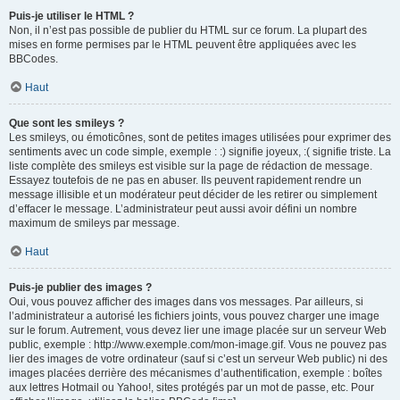
Puis-je utiliser le HTML ?
Non, il n’est pas possible de publier du HTML sur ce forum. La plupart des
mises en forme permises par le HTML peuvent être appliquées avec les
BBCodes.
Haut
Que sont les smileys ?
Les smileys, ou émoticônes, sont de petites images utilisées pour exprimer des
sentiments avec un code simple, exemple : :) signifie joyeux, :( signifie triste. La
liste complète des smileys est visible sur la page de rédaction de message.
Essayez toutefois de ne pas en abuser. Ils peuvent rapidement rendre un
message illisible et un modérateur peut décider de les retirer ou simplement
d’effacer le message. L’administrateur peut aussi avoir défini un nombre
maximum de smileys par message.
Haut
Puis-je publier des images ?
Oui, vous pouvez afficher des images dans vos messages. Par ailleurs, si
l’administrateur a autorisé les fichiers joints, vous pouvez charger une image
sur le forum. Autrement, vous devez lier une image placée sur un serveur Web
public, exemple : http://www.exemple.com/mon-image.gif. Vous ne pouvez pas
lier des images de votre ordinateur (sauf si c’est un serveur Web public) ni des
images placées derrière des mécanismes d’authentification, exemple : boîtes
aux lettres Hotmail ou Yahoo!, sites protégés par un mot de passe, etc. Pour