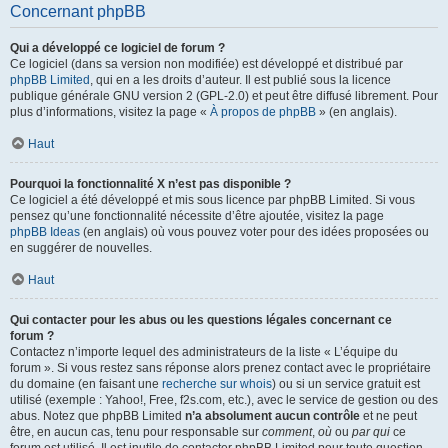
Concernant phpBB
Qui a développé ce logiciel de forum ?
Ce logiciel (dans sa version non modifiée) est développé et distribué par
phpBB Limited
, qui en a les droits d’auteur. Il est publié sous la licence
publique générale GNU version 2 (GPL-2.0) et peut être diffusé librement. Pour
plus d’informations, visitez la page «
À propos de phpBB
» (en anglais).
Haut
Pourquoi la fonctionnalité X n’est pas disponible ?
Ce logiciel a été développé et mis sous licence par phpBB Limited. Si vous
pensez qu’une fonctionnalité nécessite d’être ajoutée, visitez la page
phpBB Ideas
(en anglais) où vous pouvez voter pour des idées proposées ou
en suggérer de nouvelles.
Haut
Qui contacter pour les abus ou les questions légales concernant ce
forum ?
Contactez n’importe lequel des administrateurs de la liste « L’équipe du
forum ». Si vous restez sans réponse alors prenez contact avec le propriétaire
du domaine (en faisant une
recherche sur whois
) ou si un service gratuit est
utilisé (exemple : Yahoo!, Free, f2s.com, etc.), avec le service de gestion ou des
abus. Notez que phpBB Limited
n’a absolument aucun contrôle
et ne peut
être, en aucun cas, tenu pour responsable sur
comment
,
où
ou
par qui
ce