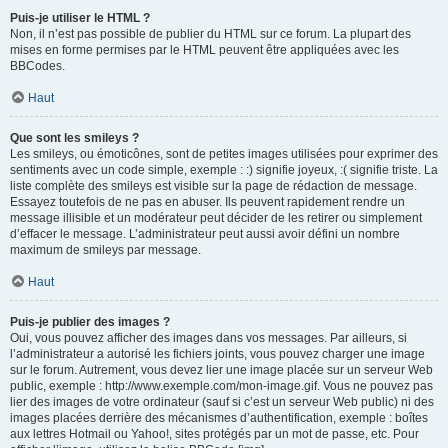
Puis-je utiliser le HTML ?
Non, il n’est pas possible de publier du HTML sur ce forum. La plupart des
mises en forme permises par le HTML peuvent être appliquées avec les
BBCodes.
Haut
Que sont les smileys ?
Les smileys, ou émoticônes, sont de petites images utilisées pour exprimer des
sentiments avec un code simple, exemple : :) signifie joyeux, :( signifie triste. La
liste complète des smileys est visible sur la page de rédaction de message.
Essayez toutefois de ne pas en abuser. Ils peuvent rapidement rendre un
message illisible et un modérateur peut décider de les retirer ou simplement
d’effacer le message. L’administrateur peut aussi avoir défini un nombre
maximum de smileys par message.
Haut
Puis-je publier des images ?
Oui, vous pouvez afficher des images dans vos messages. Par ailleurs, si
l’administrateur a autorisé les fichiers joints, vous pouvez charger une image
sur le forum. Autrement, vous devez lier une image placée sur un serveur Web
public, exemple : http://www.exemple.com/mon-image.gif. Vous ne pouvez pas
lier des images de votre ordinateur (sauf si c’est un serveur Web public) ni des
images placées derrière des mécanismes d’authentification, exemple : boîtes
aux lettres Hotmail ou Yahoo!, sites protégés par un mot de passe, etc. Pour