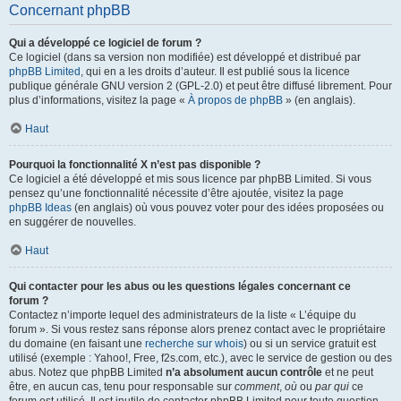
Concernant phpBB
Qui a développé ce logiciel de forum ?
Ce logiciel (dans sa version non modifiée) est développé et distribué par
phpBB Limited
, qui en a les droits d’auteur. Il est publié sous la licence
publique générale GNU version 2 (GPL-2.0) et peut être diffusé librement. Pour
plus d’informations, visitez la page «
À propos de phpBB
» (en anglais).
Haut
Pourquoi la fonctionnalité X n’est pas disponible ?
Ce logiciel a été développé et mis sous licence par phpBB Limited. Si vous
pensez qu’une fonctionnalité nécessite d’être ajoutée, visitez la page
phpBB Ideas
(en anglais) où vous pouvez voter pour des idées proposées ou
en suggérer de nouvelles.
Haut
Qui contacter pour les abus ou les questions légales concernant ce
forum ?
Contactez n’importe lequel des administrateurs de la liste « L’équipe du
forum ». Si vous restez sans réponse alors prenez contact avec le propriétaire
du domaine (en faisant une
recherche sur whois
) ou si un service gratuit est
utilisé (exemple : Yahoo!, Free, f2s.com, etc.), avec le service de gestion ou des
abus. Notez que phpBB Limited
n’a absolument aucun contrôle
et ne peut
être, en aucun cas, tenu pour responsable sur
comment
,
où
ou
par qui
ce