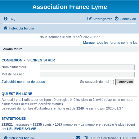
Association France Lyme
FAQ
S’enregistrer
Connexion
Index du forum
Nous sommes le dim. 9 août 2026 07:27
Marquer tous les forums comme lus
Aucun forum.
CONNEXION
•
S’ENREGISTRER
Nom d’utilisateur :
Mot de passe :
J’ai oublié mon mot de passe
Se souvenir de moi
QUI EST EN LIGNE
Au total il y a
1
utilisateur en ligne : 0 enregistré, 0 invisible et 1 invité (d’après le nombre
d’utilisateurs actifs cette dernière minute)
Le record du nombre d’utilisateurs en ligne est de
1249
, le sam. 6 juin 2026 01:37
STATISTIQUES
212521
messages •
13135
sujets •
1027
membres • Le membre enregistré le plus récent
est
LELIEVRE SYLVIE
.
Index du forum
Heures au format
UTC+02:00