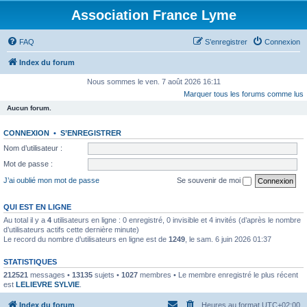
Association France Lyme
FAQ
S’enregistrer
Connexion
Index du forum
Nous sommes le ven. 7 août 2026 16:11
Marquer tous les forums comme lus
Aucun forum.
CONNEXION
•
S’ENREGISTRER
Nom d’utilisateur :
Mot de passe :
J’ai oublié mon mot de passe
Se souvenir de moi
QUI EST EN LIGNE
Au total il y a
4
utilisateurs en ligne : 0 enregistré, 0 invisible et 4 invités (d’après le nombre
d’utilisateurs actifs cette dernière minute)
Le record du nombre d’utilisateurs en ligne est de
1249
, le sam. 6 juin 2026 01:37
STATISTIQUES
212521
messages •
13135
sujets •
1027
membres • Le membre enregistré le plus récent
est
LELIEVRE SYLVIE
.
Index du forum
Heures au format
UTC+02:00