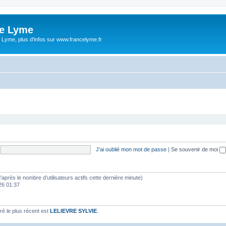
ce Lyme
 Lyme, plus d'infos sur www.francelyme.fr
J’ai oublié mon mot de passe
|
Se souvenir de moi
 (d’après le nombre d’utilisateurs actifs cette dernière minute)
026 01:37
é le plus récent est
LELIEVRE SYLVIE
.