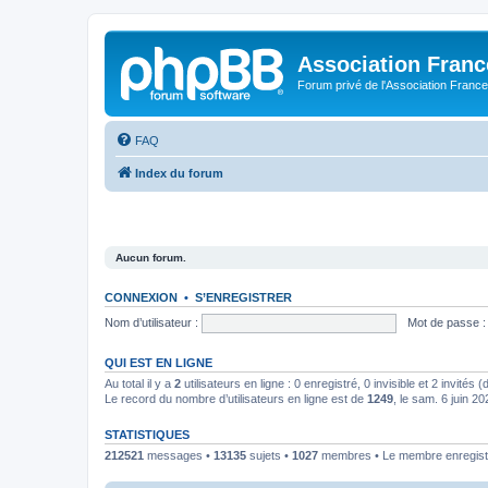
Association Fran
Forum privé de l'Association France
FAQ
Index du forum
Aucun forum.
CONNEXION
•
S’ENREGISTRER
Nom d’utilisateur :
Mot de passe :
QUI EST EN LIGNE
Au total il y a
2
utilisateurs en ligne : 0 enregistré, 0 invisible et 2 invités
Le record du nombre d’utilisateurs en ligne est de
1249
, le sam. 6 juin 2
STATISTIQUES
212521
messages •
13135
sujets •
1027
membres • Le membre enregistr