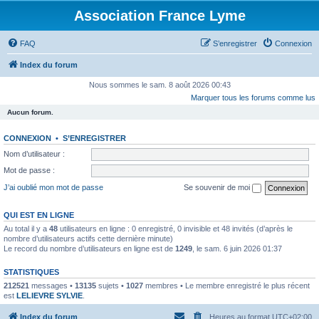
Association France Lyme
FAQ
S’enregistrer
Connexion
Index du forum
Nous sommes le sam. 8 août 2026 00:43
Marquer tous les forums comme lus
Aucun forum.
CONNEXION
•
S’ENREGISTRER
Nom d’utilisateur :
Mot de passe :
J’ai oublié mon mot de passe
Se souvenir de moi
QUI EST EN LIGNE
Au total il y a
48
utilisateurs en ligne : 0 enregistré, 0 invisible et 48 invités (d’après le
nombre d’utilisateurs actifs cette dernière minute)
Le record du nombre d’utilisateurs en ligne est de
1249
, le sam. 6 juin 2026 01:37
STATISTIQUES
212521
messages •
13135
sujets •
1027
membres • Le membre enregistré le plus récent
est
LELIEVRE SYLVIE
.
Index du forum
Heures au format
UTC+02:00