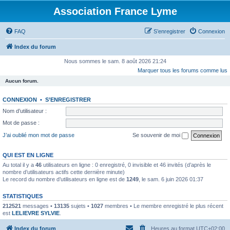
Association France Lyme
FAQ
S’enregistrer
Connexion
Index du forum
Nous sommes le sam. 8 août 2026 21:24
Marquer tous les forums comme lus
Aucun forum.
CONNEXION
•
S’ENREGISTRER
Nom d’utilisateur :
Mot de passe :
J’ai oublié mon mot de passe
Se souvenir de moi
QUI EST EN LIGNE
Au total il y a
46
utilisateurs en ligne : 0 enregistré, 0 invisible et 46 invités (d’après le
nombre d’utilisateurs actifs cette dernière minute)
Le record du nombre d’utilisateurs en ligne est de
1249
, le sam. 6 juin 2026 01:37
STATISTIQUES
212521
messages •
13135
sujets •
1027
membres • Le membre enregistré le plus récent
est
LELIEVRE SYLVIE
.
Index du forum
Heures au format
UTC+02:00