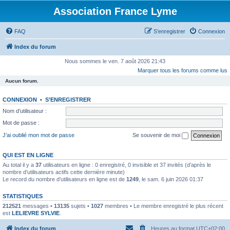
Association France Lyme
FAQ
S’enregistrer
Connexion
Index du forum
Nous sommes le ven. 7 août 2026 21:43
Marquer tous les forums comme lus
Aucun forum.
CONNEXION
•
S’ENREGISTRER
Nom d’utilisateur :
Mot de passe :
J’ai oublié mon mot de passe
Se souvenir de moi
QUI EST EN LIGNE
Au total il y a
37
utilisateurs en ligne : 0 enregistré, 0 invisible et 37 invités (d’après le
nombre d’utilisateurs actifs cette dernière minute)
Le record du nombre d’utilisateurs en ligne est de
1249
, le sam. 6 juin 2026 01:37
STATISTIQUES
212521
messages •
13135
sujets •
1027
membres • Le membre enregistré le plus récent
est
LELIEVRE SYLVIE
.
Index du forum
Heures au format
UTC+02:00