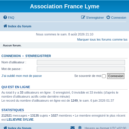
Association France Lyme
FAQ
S’enregistrer
Connexion
Index du forum
Nous sommes le sam. 8 août 2026 21:10
Marquer tous les forums comme lus
Aucun forum.
CONNEXION
•
S’ENREGISTRER
Nom d’utilisateur :
Mot de passe :
J’ai oublié mon mot de passe
Se souvenir de moi
QUI EST EN LIGNE
Au total il y a
33
utilisateurs en ligne : 0 enregistré, 0 invisible et 33 invités (d’après le
nombre d’utilisateurs actifs cette dernière minute)
Le record du nombre d’utilisateurs en ligne est de
1249
, le sam. 6 juin 2026 01:37
STATISTIQUES
212521
messages •
13135
sujets •
1027
membres • Le membre enregistré le plus récent
est
LELIEVRE SYLVIE
.
Index du forum
Heures au format
UTC+02:00