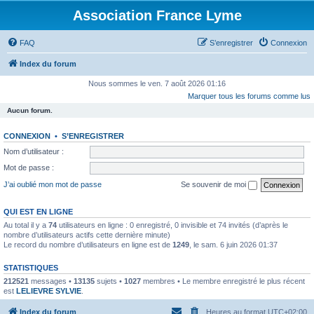
Association France Lyme
FAQ
S’enregistrer
Connexion
Index du forum
Nous sommes le ven. 7 août 2026 01:16
Marquer tous les forums comme lus
Aucun forum.
CONNEXION
•
S’ENREGISTRER
Nom d’utilisateur :
Mot de passe :
J’ai oublié mon mot de passe
Se souvenir de moi
QUI EST EN LIGNE
Au total il y a
74
utilisateurs en ligne : 0 enregistré, 0 invisible et 74 invités (d’après le
nombre d’utilisateurs actifs cette dernière minute)
Le record du nombre d’utilisateurs en ligne est de
1249
, le sam. 6 juin 2026 01:37
STATISTIQUES
212521
messages •
13135
sujets •
1027
membres • Le membre enregistré le plus récent
est
LELIEVRE SYLVIE
.
Index du forum
Heures au format
UTC+02:00