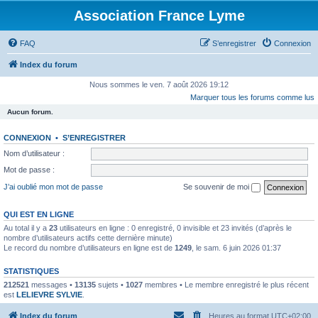
Association France Lyme
FAQ
S’enregistrer
Connexion
Index du forum
Nous sommes le ven. 7 août 2026 19:12
Marquer tous les forums comme lus
Aucun forum.
CONNEXION
•
S’ENREGISTRER
Nom d’utilisateur :
Mot de passe :
J’ai oublié mon mot de passe
Se souvenir de moi
QUI EST EN LIGNE
Au total il y a
23
utilisateurs en ligne : 0 enregistré, 0 invisible et 23 invités (d’après le
nombre d’utilisateurs actifs cette dernière minute)
Le record du nombre d’utilisateurs en ligne est de
1249
, le sam. 6 juin 2026 01:37
STATISTIQUES
212521
messages •
13135
sujets •
1027
membres • Le membre enregistré le plus récent
est
LELIEVRE SYLVIE
.
Index du forum
Heures au format
UTC+02:00