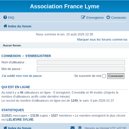
Association France Lyme
FAQ
S’enregistrer
Connexion
Index du forum
Nous sommes le lun. 10 août 2026 22:38
Marquer tous les forums comme lus
Aucun forum.
CONNEXION
•
S’ENREGISTRER
Nom d’utilisateur :
Mot de passe :
J’ai oublié mon mot de passe
Se souvenir de moi
QUI EST EN LIGNE
Au total il y a
46
utilisateurs en ligne : 0 enregistré, 0 invisible et 46 invités (d’après le
nombre d’utilisateurs actifs cette dernière minute)
Le record du nombre d’utilisateurs en ligne est de
1249
, le sam. 6 juin 2026 01:37
STATISTIQUES
212521
messages •
13135
sujets •
1027
membres • Le membre enregistré le plus récent
est
LELIEVRE SYLVIE
.
Index du forum
Heures au format
UTC+02:00