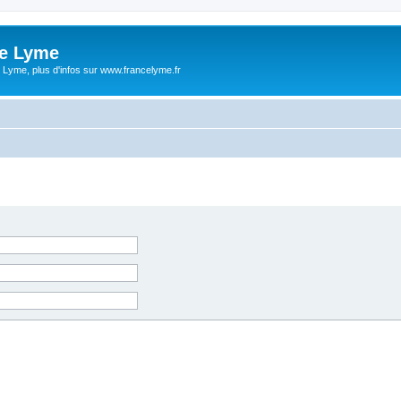
ce Lyme
 Lyme, plus d'infos sur www.francelyme.fr