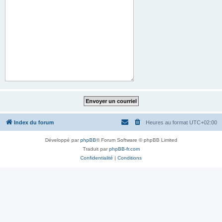
Index du forum
Heures au format
UTC+02:00
Développé par
phpBB
® Forum Software © phpBB Limited
Traduit par
phpBB-fr.com
Confidentialité
|
Conditions