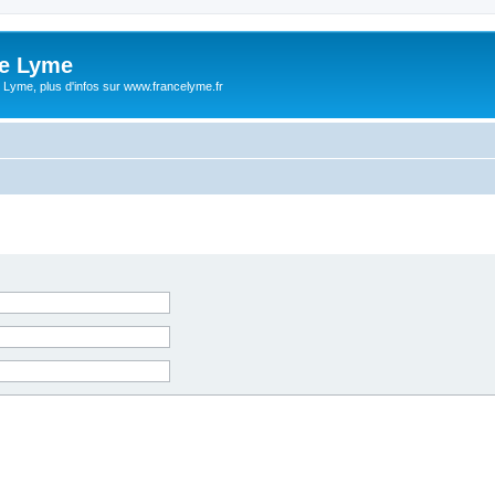
ce Lyme
 Lyme, plus d'infos sur www.francelyme.fr