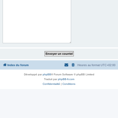
Index du forum
Heures au format
UTC+02:00
Développé par
phpBB
® Forum Software © phpBB Limited
Traduit par
phpBB-fr.com
Confidentialité
|
Conditions