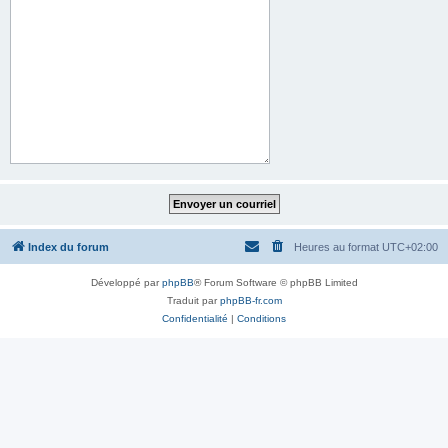
Index du forum
Heures au format
UTC+02:00
Développé par
phpBB
® Forum Software © phpBB Limited
Traduit par
phpBB-fr.com
Confidentialité
|
Conditions