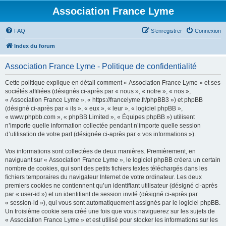
Association France Lyme
FAQ
S’enregistrer
Connexion
Index du forum
Association France Lyme - Politique de confidentialité
Cette politique explique en détail comment « Association France Lyme » et ses
sociétés affiliées (désignés ci-après par « nous », « notre », « nos »,
« Association France Lyme », « https://francelyme.fr/phpBB3 ») et phpBB
(désigné ci-après par « ils », « eux », « leur », « logiciel phpBB »,
« www.phpbb.com », « phpBB Limited », « Équipes phpBB ») utilisent
n’importe quelle information collectée pendant n’importe quelle session
d’utilisation de votre part (désignée ci-après par « vos informations »).
Vos informations sont collectées de deux manières. Premièrement, en
naviguant sur « Association France Lyme », le logiciel phpBB créera un certain
nombre de cookies, qui sont des petits fichiers textes téléchargés dans les
fichiers temporaires du navigateur Internet de votre ordinateur. Les deux
premiers cookies ne contiennent qu’un identifiant utilisateur (désigné ci-après
par « user-id ») et un identifiant de session invité (désigné ci-après par
« session-id »), qui vous sont automatiquement assignés par le logiciel phpBB.
Un troisième cookie sera créé une fois que vous naviguerez sur les sujets de
« Association France Lyme » et est utilisé pour stocker les informations sur les