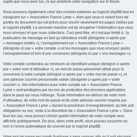
sujets que vous avez lus, ce qui améliore votre navigation sur le forum.
Nous pouvons également créer des cookies externes au logiciel phpBB tout en
naviguant sur « Association France Lyme », bien que ceux-ci soient hors de
portée du document qui est prévu pour couvrir seulement les pages créées par
le logiciel phpBB. La seconde manière est de récupérer l’information que vous
nous envoyez et que nous collectons. Ceci peut être, et n’est pas limité à : la
publication de message en tant qu’utilisateur invité (désignée ci-après par
« messages invités »), l’enregistrement sur « Association France Lyme »
(désignée ici par « votre compte ») et les messages que vous envoyez après
l’enregistrement et lors d’une connexion (désignés ici par « vos messages »).
Votre compte contiendra au minimum un identifiant unique (désigné ci-après
par « votre nom d’utilisateur »), un mot de passe personnel utilisé pour la
connexion à votre compte (désigné ci-après par « votre mot de passe »), et
une adresse courriel personnelle valide (désignée ci-après par « votre
courriel »). Vos informations pour votre compte sur « Association France
Lyme » sont protégées par les lois de protection des données applicables
dans le pays qui nous héberge. Toute information en-dehors de votre nom
d’utilisateur, de votre mot de passe et de votre adresse courriel requise par
« Association France Lyme » durant la procédure d’enregistrement, qu’elle soit
obligatoire ou non, reste à la discrétion de « Association France Lyme ». Dans
tous les cas, vous pouvez choisir quelle information de votre compte sera
affichée publiquement. De plus, dans votre profil, vous pouvez souscrire ou
non à l’envoi automatique de courriel par le logiciel phpBB.
Votre mot de passe est crypté (hashage à sens unique) afin qu’il soit sécurisé.