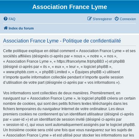
Association France Lyme
FAQ
S’enregistrer
Connexion
Index du forum
Association France Lyme - Politique de confidentialité
Cette politique explique en détail comment « Association France Lyme » et ses
sociétés affiliées (désignés ci-après par « nous », « notre », « nos »,
« Association France Lyme », « https://francelyme.fr/phpBB3 ») et phpBB
(désigné ci-après par « ils », « eux », « leur », « logiciel phpBB »,
« www.phpbb.com », « phpBB Limited », « Équipes phpBB ») utilisent
n’importe quelle information collectée pendant n’importe quelle session
d’utilisation de votre part (désignée ci-après par « vos informations »).
Vos informations sont collectées de deux manières. Premièrement, en
naviguant sur « Association France Lyme », le logiciel phpBB créera un certain
nombre de cookies, qui sont des petits fichiers textes téléchargés dans les
fichiers temporaires du navigateur Internet de votre ordinateur. Les deux
premiers cookies ne contiennent qu’un identifiant utilisateur (désigné ci-après
par « user-id ») et un identifiant de session invité (désigné ci-après par
« session-id »), qui vous sont automatiquement assignés par le logiciel phpBB.
Un troisième cookie sera créé une fois que vous naviguerez sur les sujets de
« Association France Lyme » et est utilisé pour stocker les informations sur les