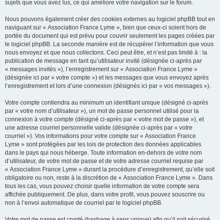
sujets que vous avez lus, ce qui améliore votre navigation sur le forum.
Nous pouvons également créer des cookies externes au logiciel phpBB tout en
naviguant sur « Association France Lyme », bien que ceux-ci soient hors de
portée du document qui est prévu pour couvrir seulement les pages créées par
le logiciel phpBB. La seconde manière est de récupérer l’information que vous
nous envoyez et que nous collectons. Ceci peut être, et n’est pas limité à : la
publication de message en tant qu’utilisateur invité (désignée ci-après par
« messages invités »), l’enregistrement sur « Association France Lyme »
(désignée ici par « votre compte ») et les messages que vous envoyez après
l’enregistrement et lors d’une connexion (désignés ici par « vos messages »).
Votre compte contiendra au minimum un identifiant unique (désigné ci-après
par « votre nom d’utilisateur »), un mot de passe personnel utilisé pour la
connexion à votre compte (désigné ci-après par « votre mot de passe »), et
une adresse courriel personnelle valide (désignée ci-après par « votre
courriel »). Vos informations pour votre compte sur « Association France
Lyme » sont protégées par les lois de protection des données applicables
dans le pays qui nous héberge. Toute information en-dehors de votre nom
d’utilisateur, de votre mot de passe et de votre adresse courriel requise par
« Association France Lyme » durant la procédure d’enregistrement, qu’elle soit
obligatoire ou non, reste à la discrétion de « Association France Lyme ». Dans
tous les cas, vous pouvez choisir quelle information de votre compte sera
affichée publiquement. De plus, dans votre profil, vous pouvez souscrire ou
non à l’envoi automatique de courriel par le logiciel phpBB.
Votre mot de passe est crypté (hashage à sens unique) afin qu’il soit sécurisé.