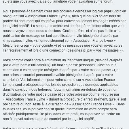
sujets que vous avez lus, ce qui améliore votre navigation sur le forum.
Nous pouvons également créer des cookies externes au logiciel phpBB tout en
naviguant sur « Association France Lyme », bien que ceux-ci soient hors de
portée du document qui est prévu pour couvrir seulement les pages créées par
le logiciel phpBB. La seconde manière est de récupérer l’information que vous
nous envoyez et que nous collectons. Ceci peut être, et n’est pas limité à : la
publication de message en tant qu’utilisateur invité (désignée ci-après par
« messages invités »), l’enregistrement sur « Association France Lyme »
(désignée ici par « votre compte ») et les messages que vous envoyez après
l’enregistrement et lors d’une connexion (désignés ici par « vos messages »).
Votre compte contiendra au minimum un identifiant unique (désigné ci-après
par « votre nom d’utilisateur »), un mot de passe personnel utilisé pour la
connexion à votre compte (désigné ci-après par « votre mot de passe »), et
une adresse courriel personnelle valide (désignée ci-après par « votre
courriel »). Vos informations pour votre compte sur « Association France
Lyme » sont protégées par les lois de protection des données applicables
dans le pays qui nous héberge. Toute information en-dehors de votre nom
d’utilisateur, de votre mot de passe et de votre adresse courriel requise par
« Association France Lyme » durant la procédure d’enregistrement, qu’elle soit
obligatoire ou non, reste à la discrétion de « Association France Lyme ». Dans
tous les cas, vous pouvez choisir quelle information de votre compte sera
affichée publiquement. De plus, dans votre profil, vous pouvez souscrire ou
non à l’envoi automatique de courriel par le logiciel phpBB.
Votre mot de passe est crypté (hashage à sens unique) afin qu’il soit sécurisé.