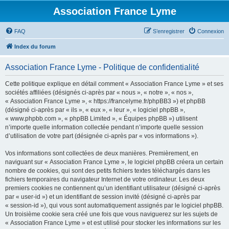
Association France Lyme
FAQ
S’enregistrer
Connexion
Index du forum
Association France Lyme - Politique de confidentialité
Cette politique explique en détail comment « Association France Lyme » et ses
sociétés affiliées (désignés ci-après par « nous », « notre », « nos »,
« Association France Lyme », « https://francelyme.fr/phpBB3 ») et phpBB
(désigné ci-après par « ils », « eux », « leur », « logiciel phpBB »,
« www.phpbb.com », « phpBB Limited », « Équipes phpBB ») utilisent
n’importe quelle information collectée pendant n’importe quelle session
d’utilisation de votre part (désignée ci-après par « vos informations »).
Vos informations sont collectées de deux manières. Premièrement, en
naviguant sur « Association France Lyme », le logiciel phpBB créera un certain
nombre de cookies, qui sont des petits fichiers textes téléchargés dans les
fichiers temporaires du navigateur Internet de votre ordinateur. Les deux
premiers cookies ne contiennent qu’un identifiant utilisateur (désigné ci-après
par « user-id ») et un identifiant de session invité (désigné ci-après par
« session-id »), qui vous sont automatiquement assignés par le logiciel phpBB.
Un troisième cookie sera créé une fois que vous naviguerez sur les sujets de
« Association France Lyme » et est utilisé pour stocker les informations sur les