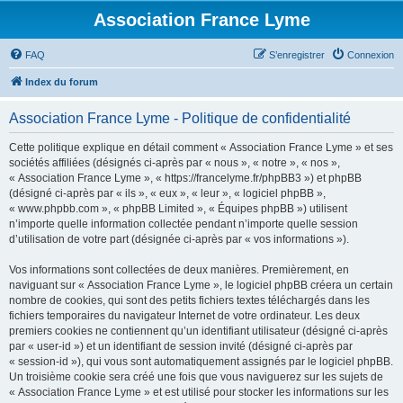
Association France Lyme
FAQ
S’enregistrer
Connexion
Index du forum
Association France Lyme - Politique de confidentialité
Cette politique explique en détail comment « Association France Lyme » et ses
sociétés affiliées (désignés ci-après par « nous », « notre », « nos »,
« Association France Lyme », « https://francelyme.fr/phpBB3 ») et phpBB
(désigné ci-après par « ils », « eux », « leur », « logiciel phpBB »,
« www.phpbb.com », « phpBB Limited », « Équipes phpBB ») utilisent
n’importe quelle information collectée pendant n’importe quelle session
d’utilisation de votre part (désignée ci-après par « vos informations »).
Vos informations sont collectées de deux manières. Premièrement, en
naviguant sur « Association France Lyme », le logiciel phpBB créera un certain
nombre de cookies, qui sont des petits fichiers textes téléchargés dans les
fichiers temporaires du navigateur Internet de votre ordinateur. Les deux
premiers cookies ne contiennent qu’un identifiant utilisateur (désigné ci-après
par « user-id ») et un identifiant de session invité (désigné ci-après par
« session-id »), qui vous sont automatiquement assignés par le logiciel phpBB.
Un troisième cookie sera créé une fois que vous naviguerez sur les sujets de
« Association France Lyme » et est utilisé pour stocker les informations sur les