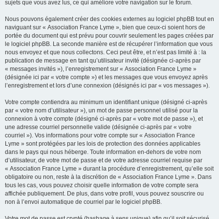
sujets que vous avez lus, ce qui améliore votre navigation sur le forum.
Nous pouvons également créer des cookies externes au logiciel phpBB tout en
naviguant sur « Association France Lyme », bien que ceux-ci soient hors de
portée du document qui est prévu pour couvrir seulement les pages créées par
le logiciel phpBB. La seconde manière est de récupérer l’information que vous
nous envoyez et que nous collectons. Ceci peut être, et n’est pas limité à : la
publication de message en tant qu’utilisateur invité (désignée ci-après par
« messages invités »), l’enregistrement sur « Association France Lyme »
(désignée ici par « votre compte ») et les messages que vous envoyez après
l’enregistrement et lors d’une connexion (désignés ici par « vos messages »).
Votre compte contiendra au minimum un identifiant unique (désigné ci-après
par « votre nom d’utilisateur »), un mot de passe personnel utilisé pour la
connexion à votre compte (désigné ci-après par « votre mot de passe »), et
une adresse courriel personnelle valide (désignée ci-après par « votre
courriel »). Vos informations pour votre compte sur « Association France
Lyme » sont protégées par les lois de protection des données applicables
dans le pays qui nous héberge. Toute information en-dehors de votre nom
d’utilisateur, de votre mot de passe et de votre adresse courriel requise par
« Association France Lyme » durant la procédure d’enregistrement, qu’elle soit
obligatoire ou non, reste à la discrétion de « Association France Lyme ». Dans
tous les cas, vous pouvez choisir quelle information de votre compte sera
affichée publiquement. De plus, dans votre profil, vous pouvez souscrire ou
non à l’envoi automatique de courriel par le logiciel phpBB.
Votre mot de passe est crypté (hashage à sens unique) afin qu’il soit sécurisé.