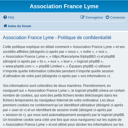
Association France Lyme
FAQ
S’enregistrer
Connexion
Index du forum
Association France Lyme - Politique de confidentialité
Cette politique explique en détail comment « Association France Lyme » et ses
sociétés affiliées (désignés ci-après par « nous », « notre », « nos »,
« Association France Lyme », « https://francelyme.fr/phpBB3 ») et phpBB
(désigné ci-après par « ils », « eux », « leur », « logiciel phpBB »,
« www.phpbb.com », « phpBB Limited », « Équipes phpBB ») utilisent
n’importe quelle information collectée pendant n’importe quelle session
d’utilisation de votre part (désignée ci-après par « vos informations »).
Vos informations sont collectées de deux manières. Premièrement, en
naviguant sur « Association France Lyme », le logiciel phpBB créera un certain
nombre de cookies, qui sont des petits fichiers textes téléchargés dans les
fichiers temporaires du navigateur Internet de votre ordinateur. Les deux
premiers cookies ne contiennent qu’un identifiant utilisateur (désigné ci-après
par « user-id ») et un identifiant de session invité (désigné ci-après par
« session-id »), qui vous sont automatiquement assignés par le logiciel phpBB.
Un troisième cookie sera créé une fois que vous naviguerez sur les sujets de
« Association France Lyme » et est utilisé pour stocker les informations sur les