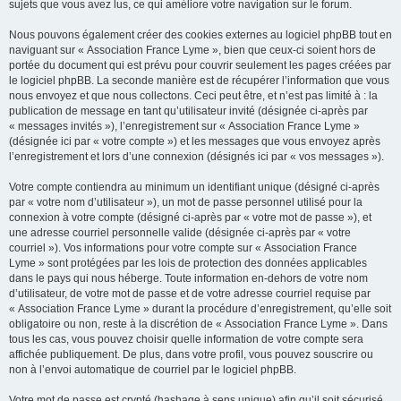
sujets que vous avez lus, ce qui améliore votre navigation sur le forum.
Nous pouvons également créer des cookies externes au logiciel phpBB tout en
naviguant sur « Association France Lyme », bien que ceux-ci soient hors de
portée du document qui est prévu pour couvrir seulement les pages créées par
le logiciel phpBB. La seconde manière est de récupérer l’information que vous
nous envoyez et que nous collectons. Ceci peut être, et n’est pas limité à : la
publication de message en tant qu’utilisateur invité (désignée ci-après par
« messages invités »), l’enregistrement sur « Association France Lyme »
(désignée ici par « votre compte ») et les messages que vous envoyez après
l’enregistrement et lors d’une connexion (désignés ici par « vos messages »).
Votre compte contiendra au minimum un identifiant unique (désigné ci-après
par « votre nom d’utilisateur »), un mot de passe personnel utilisé pour la
connexion à votre compte (désigné ci-après par « votre mot de passe »), et
une adresse courriel personnelle valide (désignée ci-après par « votre
courriel »). Vos informations pour votre compte sur « Association France
Lyme » sont protégées par les lois de protection des données applicables
dans le pays qui nous héberge. Toute information en-dehors de votre nom
d’utilisateur, de votre mot de passe et de votre adresse courriel requise par
« Association France Lyme » durant la procédure d’enregistrement, qu’elle soit
obligatoire ou non, reste à la discrétion de « Association France Lyme ». Dans
tous les cas, vous pouvez choisir quelle information de votre compte sera
affichée publiquement. De plus, dans votre profil, vous pouvez souscrire ou
non à l’envoi automatique de courriel par le logiciel phpBB.
Votre mot de passe est crypté (hashage à sens unique) afin qu’il soit sécurisé.