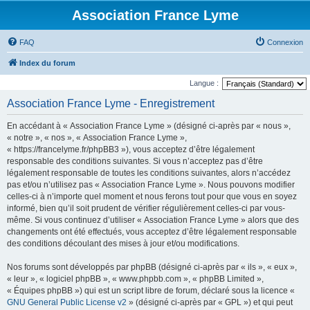
Association France Lyme
FAQ
Connexion
Index du forum
Langue :
Association France Lyme - Enregistrement
En accédant à « Association France Lyme » (désigné ci-après par « nous »,
« notre », « nos », « Association France Lyme »,
« https://francelyme.fr/phpBB3 »), vous acceptez d’être légalement
responsable des conditions suivantes. Si vous n’acceptez pas d’être
légalement responsable de toutes les conditions suivantes, alors n’accédez
pas et/ou n’utilisez pas « Association France Lyme ». Nous pouvons modifier
celles-ci à n’importe quel moment et nous ferons tout pour que vous en soyez
informé, bien qu’il soit prudent de vérifier régulièrement celles-ci par vous-
même. Si vous continuez d’utiliser « Association France Lyme » alors que des
changements ont été effectués, vous acceptez d’être légalement responsable
des conditions découlant des mises à jour et/ou modifications.
Nos forums sont développés par phpBB (désigné ci-après par « ils », « eux »,
« leur », « logiciel phpBB », « www.phpbb.com », « phpBB Limited »,
« Équipes phpBB ») qui est un script libre de forum, déclaré sous la licence «
GNU General Public License v2
» (désigné ci-après par « GPL ») et qui peut