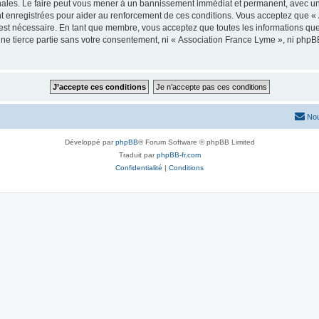
nales. Le faire peut vous mener à un bannissement immédiat et permanent, avec une n
t enregistrées pour aider au renforcement de ces conditions. Vous acceptez que «
 est nécessaire. En tant que membre, vous acceptez que toutes les informations qu
une tierce partie sans votre consentement, ni « Association France Lyme », ni ph
Nou
Développé par
phpBB
® Forum Software © phpBB Limited
Traduit par
phpBB-fr.com
Confidentialité
|
Conditions