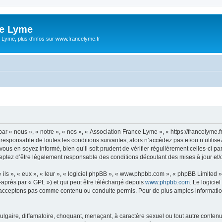
ce Lyme
 Lyme, plus d'infos sur www.francelyme.fr
r « nous », « notre », « nos », « Association France Lyme », « https://francelyme
 responsable de toutes les conditions suivantes, alors n’accédez pas et/ou n’utili
vous en soyez informé, bien qu’il soit prudent de vérifier régulièrement celles-ci p
ptez d’être légalement responsable des conditions découlant des mises à jour et/o
ls », « eux », « leur », « logiciel phpBB », « www.phpbb.com », « phpBB Limited »,
-après par « GPL ») et qui peut être téléchargé depuis
www.phpbb.com
. Le logicie
acceptons pas comme contenu ou conduite permis. Pour de plus amples informations
lgaire, diffamatoire, choquant, menaçant, à caractère sexuel ou tout autre contenu 