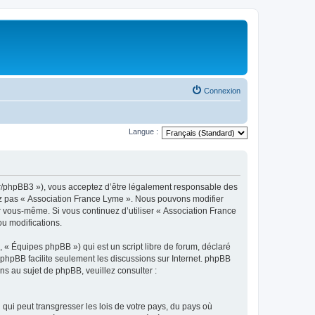
Connexion
Langue :
.fr/phpBB3 »), vous acceptez d’être légalement responsable des
sez pas « Association France Lyme ». Nous pouvons modifier
ar vous-même. Si vous continuez d’utiliser « Association France
u modifications.
 « Équipes phpBB ») qui est un script libre de forum, déclaré
l phpBB facilite seulement les discussions sur Internet. phpBB
 au sujet de phpBB, veuillez consulter :
qui peut transgresser les lois de votre pays, du pays où