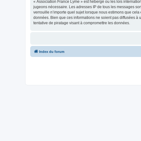
« Association France Lyme » est hébergé ou les lois internatio
jugeons nécessaire. Les adresses IP de tous les messages son
verrouille n’importe quel sujet lorsque nous estimons que cela
données. Bien que ces informations ne soient pas diffusées à 
tentative de piratage visant à compromettre les données.
Index du forum