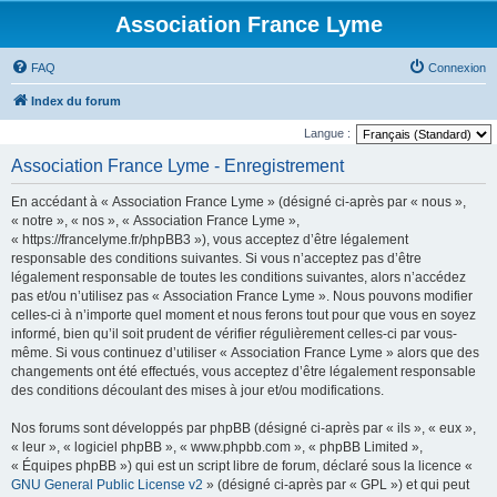
Association France Lyme
FAQ
Connexion
Index du forum
Langue :
Association France Lyme - Enregistrement
En accédant à « Association France Lyme » (désigné ci-après par « nous »,
« notre », « nos », « Association France Lyme »,
« https://francelyme.fr/phpBB3 »), vous acceptez d’être légalement
responsable des conditions suivantes. Si vous n’acceptez pas d’être
légalement responsable de toutes les conditions suivantes, alors n’accédez
pas et/ou n’utilisez pas « Association France Lyme ». Nous pouvons modifier
celles-ci à n’importe quel moment et nous ferons tout pour que vous en soyez
informé, bien qu’il soit prudent de vérifier régulièrement celles-ci par vous-
même. Si vous continuez d’utiliser « Association France Lyme » alors que des
changements ont été effectués, vous acceptez d’être légalement responsable
des conditions découlant des mises à jour et/ou modifications.
Nos forums sont développés par phpBB (désigné ci-après par « ils », « eux »,
« leur », « logiciel phpBB », « www.phpbb.com », « phpBB Limited »,
« Équipes phpBB ») qui est un script libre de forum, déclaré sous la licence «
GNU General Public License v2
» (désigné ci-après par « GPL ») et qui peut