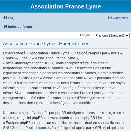
Association France Lyme
FAQ
Connexion
Index du forum
Langue :
Association France Lyme - Enregistrement
En accédant à « Association France Lyme » (désigné ci-après par « nous »,
« notre », « nos », « Association France Lyme »,
« https://francelyme.fr/phpBB3 »), vous acceptez d’être légalement
responsable des conditions suivantes. Si vous n’acceptez pas d’être
légalement responsable de toutes les conditions suivantes, alors n’accédez
pas et/ou n’utilisez pas « Association France Lyme ». Nous pouvons modifier
celles-ci à n’importe quel moment et nous ferons tout pour que vous en soyez
informé, bien qu’il soit prudent de vérifier régulièrement celles-ci par vous-
même. Si vous continuez d’utiliser « Association France Lyme » alors que des
changements ont été effectués, vous acceptez d’être légalement responsable
des conditions découlant des mises à jour et/ou modifications.
Nos forums sont développés par phpBB (désigné ci-après par « ils », « eux »,
« leur », « logiciel phpBB », « www.phpbb.com », « phpBB Limited »,
« Équipes phpBB ») qui est un script libre de forum, déclaré sous la licence «
GNU General Public License v2
» (désigné ci-après par « GPL ») et qui peut