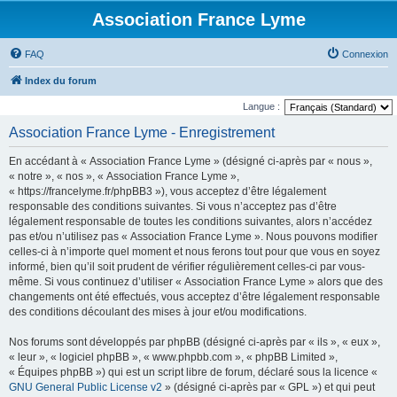
Association France Lyme
FAQ
Connexion
Index du forum
Langue :
Association France Lyme - Enregistrement
En accédant à « Association France Lyme » (désigné ci-après par « nous »,
« notre », « nos », « Association France Lyme »,
« https://francelyme.fr/phpBB3 »), vous acceptez d’être légalement
responsable des conditions suivantes. Si vous n’acceptez pas d’être
légalement responsable de toutes les conditions suivantes, alors n’accédez
pas et/ou n’utilisez pas « Association France Lyme ». Nous pouvons modifier
celles-ci à n’importe quel moment et nous ferons tout pour que vous en soyez
informé, bien qu’il soit prudent de vérifier régulièrement celles-ci par vous-
même. Si vous continuez d’utiliser « Association France Lyme » alors que des
changements ont été effectués, vous acceptez d’être légalement responsable
des conditions découlant des mises à jour et/ou modifications.
Nos forums sont développés par phpBB (désigné ci-après par « ils », « eux »,
« leur », « logiciel phpBB », « www.phpbb.com », « phpBB Limited »,
« Équipes phpBB ») qui est un script libre de forum, déclaré sous la licence «
GNU General Public License v2
» (désigné ci-après par « GPL ») et qui peut