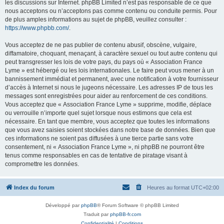
les discussions sur Internet. phpBB Limited n’est pas responsable de ce que
nous acceptons ou n’acceptons pas comme contenu ou conduite permis. Pour
de plus amples informations au sujet de phpBB, veuillez consulter :
https://www.phpbb.com/
.
Vous acceptez de ne pas publier de contenu abusif, obscène, vulgaire,
diffamatoire, choquant, menaçant, à caractère sexuel ou tout autre contenu qui
peut transgresser les lois de votre pays, du pays où « Association France
Lyme » est hébergé ou les lois internationales. Le faire peut vous mener à un
bannissement immédiat et permanent, avec une notification à votre fournisseur
d’accès à Internet si nous le jugeons nécessaire. Les adresses IP de tous les
messages sont enregistrées pour aider au renforcement de ces conditions.
Vous acceptez que « Association France Lyme » supprime, modifie, déplace
ou verrouille n’importe quel sujet lorsque nous estimons que cela est
nécessaire. En tant que membre, vous acceptez que toutes les informations
que vous avez saisies soient stockées dans notre base de données. Bien que
ces informations ne soient pas diffusées à une tierce partie sans votre
consentement, ni « Association France Lyme », ni phpBB ne pourront être
tenus comme responsables en cas de tentative de piratage visant à
compromettre les données.
Index du forum
Heures au format
UTC+02:00
Développé par
phpBB
® Forum Software © phpBB Limited
Traduit par
phpBB-fr.com
Confidentialité
|
Conditions