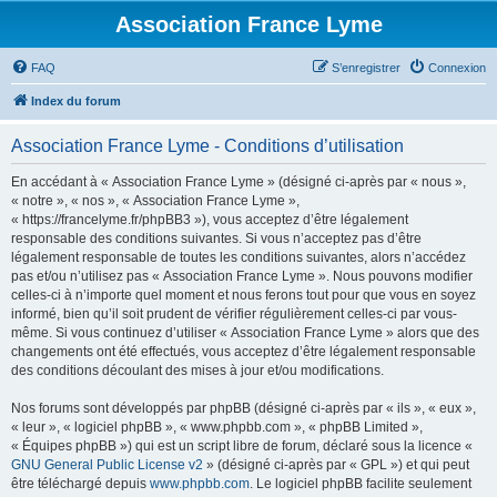
Association France Lyme
FAQ
S’enregistrer
Connexion
Index du forum
Association France Lyme - Conditions d’utilisation
En accédant à « Association France Lyme » (désigné ci-après par « nous »,
« notre », « nos », « Association France Lyme »,
« https://francelyme.fr/phpBB3 »), vous acceptez d’être légalement
responsable des conditions suivantes. Si vous n’acceptez pas d’être
légalement responsable de toutes les conditions suivantes, alors n’accédez
pas et/ou n’utilisez pas « Association France Lyme ». Nous pouvons modifier
celles-ci à n’importe quel moment et nous ferons tout pour que vous en soyez
informé, bien qu’il soit prudent de vérifier régulièrement celles-ci par vous-
même. Si vous continuez d’utiliser « Association France Lyme » alors que des
changements ont été effectués, vous acceptez d’être légalement responsable
des conditions découlant des mises à jour et/ou modifications.
Nos forums sont développés par phpBB (désigné ci-après par « ils », « eux »,
« leur », « logiciel phpBB », « www.phpbb.com », « phpBB Limited »,
« Équipes phpBB ») qui est un script libre de forum, déclaré sous la licence «
GNU General Public License v2
» (désigné ci-après par « GPL ») et qui peut
être téléchargé depuis
www.phpbb.com
. Le logiciel phpBB facilite seulement