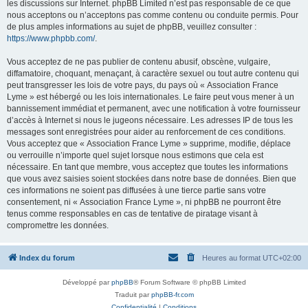
les discussions sur Internet. phpBB Limited n’est pas responsable de ce que
nous acceptons ou n’acceptons pas comme contenu ou conduite permis. Pour
de plus amples informations au sujet de phpBB, veuillez consulter :
https://www.phpbb.com/
.
Vous acceptez de ne pas publier de contenu abusif, obscène, vulgaire,
diffamatoire, choquant, menaçant, à caractère sexuel ou tout autre contenu qui
peut transgresser les lois de votre pays, du pays où « Association France
Lyme » est hébergé ou les lois internationales. Le faire peut vous mener à un
bannissement immédiat et permanent, avec une notification à votre fournisseur
d’accès à Internet si nous le jugeons nécessaire. Les adresses IP de tous les
messages sont enregistrées pour aider au renforcement de ces conditions.
Vous acceptez que « Association France Lyme » supprime, modifie, déplace
ou verrouille n’importe quel sujet lorsque nous estimons que cela est
nécessaire. En tant que membre, vous acceptez que toutes les informations
que vous avez saisies soient stockées dans notre base de données. Bien que
ces informations ne soient pas diffusées à une tierce partie sans votre
consentement, ni « Association France Lyme », ni phpBB ne pourront être
tenus comme responsables en cas de tentative de piratage visant à
compromettre les données.
Index du forum
Heures au format
UTC+02:00
Développé par
phpBB
® Forum Software © phpBB Limited
Traduit par
phpBB-fr.com
Confidentialité
|
Conditions