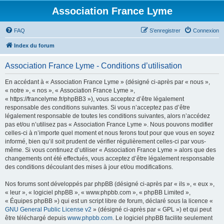
Association France Lyme
FAQ
S’enregistrer
Connexion
Index du forum
Association France Lyme - Conditions d’utilisation
En accédant à « Association France Lyme » (désigné ci-après par « nous »,
« notre », « nos », « Association France Lyme »,
« https://francelyme.fr/phpBB3 »), vous acceptez d’être légalement
responsable des conditions suivantes. Si vous n’acceptez pas d’être
légalement responsable de toutes les conditions suivantes, alors n’accédez
pas et/ou n’utilisez pas « Association France Lyme ». Nous pouvons modifier
celles-ci à n’importe quel moment et nous ferons tout pour que vous en soyez
informé, bien qu’il soit prudent de vérifier régulièrement celles-ci par vous-
même. Si vous continuez d’utiliser « Association France Lyme » alors que des
changements ont été effectués, vous acceptez d’être légalement responsable
des conditions découlant des mises à jour et/ou modifications.
Nos forums sont développés par phpBB (désigné ci-après par « ils », « eux »,
« leur », « logiciel phpBB », « www.phpbb.com », « phpBB Limited »,
« Équipes phpBB ») qui est un script libre de forum, déclaré sous la licence «
GNU General Public License v2
» (désigné ci-après par « GPL ») et qui peut
être téléchargé depuis
www.phpbb.com
. Le logiciel phpBB facilite seulement