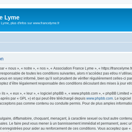
ce Lyme
 Lyme, plus d'infos sur www.francelyme.fr
on
r « nous », « notre », « nos », « Association France Lyme », « https://francelyme
 responsable de toutes les conditions suivantes, alors n’accédez pas et/ou n’utili
vous en soyez informé, bien qu’il soit prudent de vérifier régulièrement celles-ci p
ptez d’être légalement responsable des conditions découlant des mises à jour et/o
ls », « eux », « leur », « logiciel phpBB », « www.phpbb.com », « phpBB Limited »,
-après par « GPL ») et qui peut être téléchargé depuis
www.phpbb.com
. Le logicie
acceptons pas comme contenu ou conduite permis. Pour de plus amples informations
lgaire, diffamatoire, choquant, menaçant, à caractère sexuel ou tout autre contenu 
nales. Le faire peut vous mener à un bannissement immédiat et permanent, avec une n
t enregistrées pour aider au renforcement de ces conditions. Vous acceptez que «