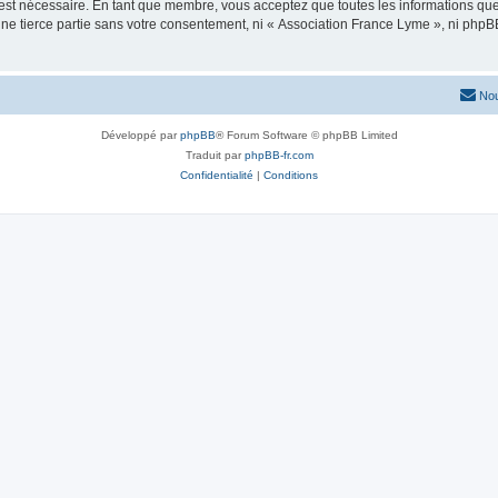
 est nécessaire. En tant que membre, vous acceptez que toutes les informations qu
une tierce partie sans votre consentement, ni « Association France Lyme », ni ph
Nou
Développé par
phpBB
® Forum Software © phpBB Limited
Traduit par
phpBB-fr.com
Confidentialité
|
Conditions