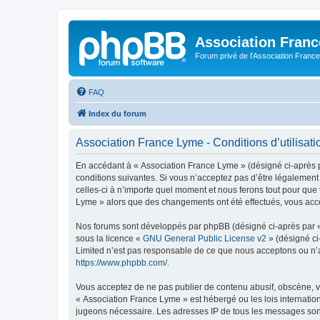
Association Fran
Forum privé de l'Association France
FAQ
Index du forum
Association France Lyme - Conditions d’utilisati
En accédant à « Association France Lyme » (désigné ci-après pa
conditions suivantes. Si vous n’acceptez pas d’être légalement
celles-ci à n’importe quel moment et nous ferons tout pour que 
Lyme » alors que des changements ont été effectués, vous acce
Nos forums sont développés par phpBB (désigné ci-après par « i
sous la licence «
GNU General Public License v2
» (désigné ci
Limited n’est pas responsable de ce que nous acceptons ou n’
https://www.phpbb.com/
.
Vous acceptez de ne pas publier de contenu abusif, obscène, vu
« Association France Lyme » est hébergé ou les lois internatio
jugeons nécessaire. Les adresses IP de tous les messages son