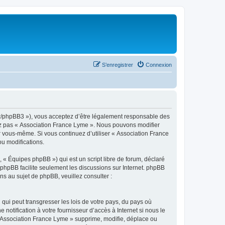
S’enregistrer
Connexion
.fr/phpBB3 »), vous acceptez d’être légalement responsable des
sez pas « Association France Lyme ». Nous pouvons modifier
ar vous-même. Si vous continuez d’utiliser « Association France
u modifications.
 « Équipes phpBB ») qui est un script libre de forum, déclaré
l phpBB facilite seulement les discussions sur Internet. phpBB
 au sujet de phpBB, veuillez consulter :
qui peut transgresser les lois de votre pays, du pays où
otification à votre fournisseur d’accès à Internet si nous le
 Association France Lyme » supprime, modifie, déplace ou