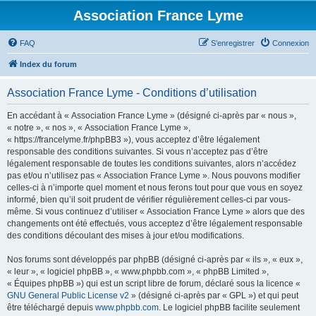
Association France Lyme
FAQ
S’enregistrer
Connexion
Index du forum
Association France Lyme - Conditions d’utilisation
En accédant à « Association France Lyme » (désigné ci-après par « nous »,
« notre », « nos », « Association France Lyme »,
« https://francelyme.fr/phpBB3 »), vous acceptez d’être légalement
responsable des conditions suivantes. Si vous n’acceptez pas d’être
légalement responsable de toutes les conditions suivantes, alors n’accédez
pas et/ou n’utilisez pas « Association France Lyme ». Nous pouvons modifier
celles-ci à n’importe quel moment et nous ferons tout pour que vous en soyez
informé, bien qu’il soit prudent de vérifier régulièrement celles-ci par vous-
même. Si vous continuez d’utiliser « Association France Lyme » alors que des
changements ont été effectués, vous acceptez d’être légalement responsable
des conditions découlant des mises à jour et/ou modifications.
Nos forums sont développés par phpBB (désigné ci-après par « ils », « eux »,
« leur », « logiciel phpBB », « www.phpbb.com », « phpBB Limited »,
« Équipes phpBB ») qui est un script libre de forum, déclaré sous la licence «
GNU General Public License v2
» (désigné ci-après par « GPL ») et qui peut
être téléchargé depuis
www.phpbb.com
. Le logiciel phpBB facilite seulement