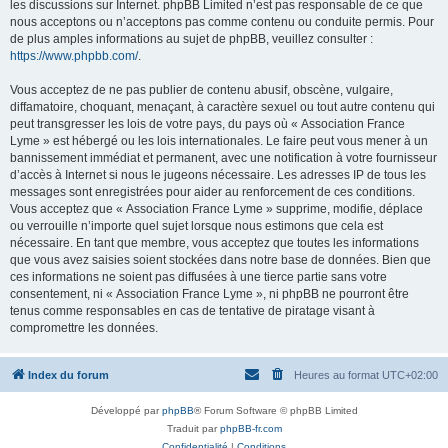
les discussions sur Internet. phpBB Limited n’est pas responsable de ce que
nous acceptons ou n’acceptons pas comme contenu ou conduite permis. Pour
de plus amples informations au sujet de phpBB, veuillez consulter :
https://www.phpbb.com/
.
Vous acceptez de ne pas publier de contenu abusif, obscène, vulgaire,
diffamatoire, choquant, menaçant, à caractère sexuel ou tout autre contenu qui
peut transgresser les lois de votre pays, du pays où « Association France
Lyme » est hébergé ou les lois internationales. Le faire peut vous mener à un
bannissement immédiat et permanent, avec une notification à votre fournisseur
d’accès à Internet si nous le jugeons nécessaire. Les adresses IP de tous les
messages sont enregistrées pour aider au renforcement de ces conditions.
Vous acceptez que « Association France Lyme » supprime, modifie, déplace
ou verrouille n’importe quel sujet lorsque nous estimons que cela est
nécessaire. En tant que membre, vous acceptez que toutes les informations
que vous avez saisies soient stockées dans notre base de données. Bien que
ces informations ne soient pas diffusées à une tierce partie sans votre
consentement, ni « Association France Lyme », ni phpBB ne pourront être
tenus comme responsables en cas de tentative de piratage visant à
compromettre les données.
Index du forum
Heures au format
UTC+02:00
Développé par
phpBB
® Forum Software © phpBB Limited
Traduit par
phpBB-fr.com
Confidentialité
|
Conditions