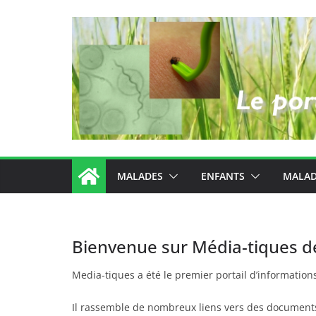
Passer
au
contenu
MALADES
ENFANTS
MALAD
Bienvenue sur Média-tiques 
Media-tiques a été le premier portail d’information
Il rassemble de nombreux liens vers des documents 