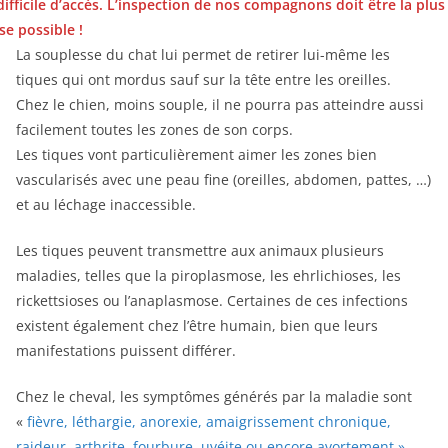
difficile d’accès. L’inspection de nos compagnons doit être la plus
se possible !
La souplesse du chat lui permet de retirer lui-même les
tiques qui ont mordus sauf sur la tête entre les oreilles.
Chez le chien, moins souple, il ne pourra pas atteindre aussi
facilement toutes les zones de son corps.
Les tiques vont particulièrement aimer les zones bien
vascularisés avec une peau fine (oreilles, abdomen, pattes, …)
et au léchage inaccessible.
Les tiques peuvent transmettre aux animaux plusieurs
maladies, telles que la piroplasmose, les ehrlichioses, les
rickettsioses ou l’anaplasmose. Certaines de ces infections
existent également chez l’être humain, bien que leurs
manifestations puissent différer.
Chez le cheval, les symptômes générés par la maladie sont
«
fièvre, léthargie, anorexie, amaigrissement chronique,
raideur, arthrite, fourbure, uvéite ou encore avortement »