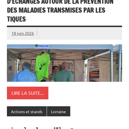
D’ÉCHANGES AUTOUR DE LA PRÉVENTION
DES MALADIES TRANSMISES PAR LES
TIQUES
18 juin 2026
LIRE LA SUITE...
Actions et stands
Lorraine
1
2
3
…
182
»