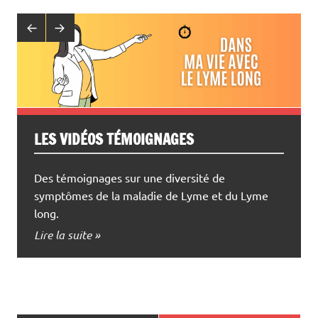
LES VIDÉOS TÉMOIGNAGES
FAQ – NOS RÉPONSES À TOUTES VOS
QUESTIONS (OU PRESQUE) !
Des témoignages sur une diversité de
symptômes de la maladie de Lyme et du Lyme
Cet ensemble de questions / réponses a été
long.
élaboré par France Lyme, association nationale
de patients agréée par le Ministère de la Santé,
Lire la suite »
afin de répondre aux besoins d’information des
personnes concernées par