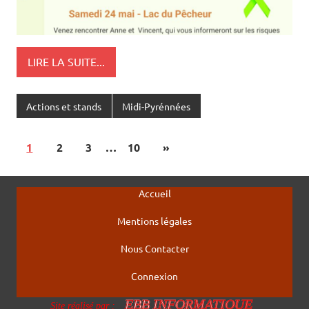
LIRE LA SUITE...
Actions et stands
Midi-Pyrénnées
1
2
3
…
10
»
Accueil
Mentions légales
Nous Contacter
Connexion
EBB INFORMATIQUE
Site réalisé par :