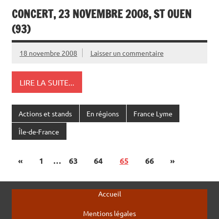
CONCERT, 23 NOVEMBRE 2008, ST OUEN
(93)
18 novembre 2008
Laisser un commentaire
LIRE LA SUITE...
Actions et stands
En régions
France Lyme
Île-de-France
«
1
…
63
64
65
66
»
Accueil
Mentions légales