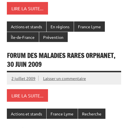
LIRE LA SUITE...
Actions et stands
En régions
France Lyme
Île-de-France
Prévention
FORUM DES MALADIES RARES ORPHANET,
30 JUIN 2009
2 juillet 2009
Laisser un commentaire
LIRE LA SUITE...
Actions et stands
France Lyme
Recherche