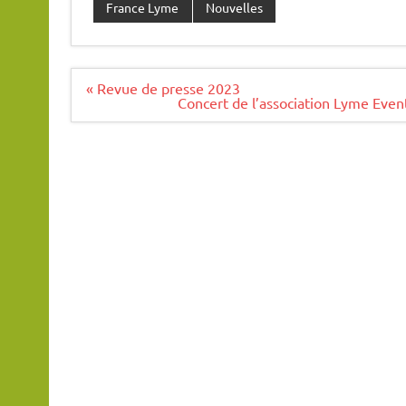
France Lyme
Nouvelles
Navigation
« Revue de presse 2023
de
Concert de l’association Lyme Even
l’article