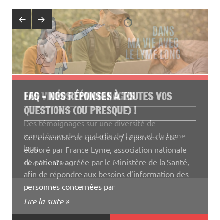
LES VIDÉOS TÉMOIGNAGES
FAQ – NOS RÉPONSES À TOUTES VOS
QUESTIONS (OU PRESQUE) !
Des témoignages sur une diversité de
symptômes de la maladie de Lyme et du Lyme
Cet ensemble de questions / réponses a été
long.
élaboré par France Lyme, association nationale
de patients agréée par le Ministère de la Santé,
Lire la suite »
afin de répondre aux besoins d’information des
personnes concernées par