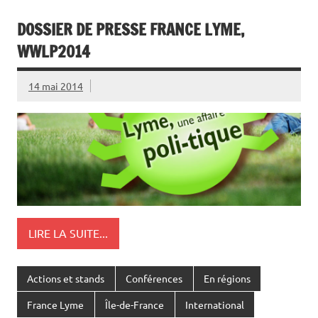
DOSSIER DE PRESSE FRANCE LYME,
WWLP2014
14 mai 2014
LIRE LA SUITE...
Actions et stands
Conférences
En régions
France Lyme
Île-de-France
International