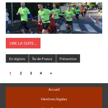
LIRE LA SUITE...
En régions
Île-de-France
Prévention
1
2
3
4
»
Accueil
Mentions légales