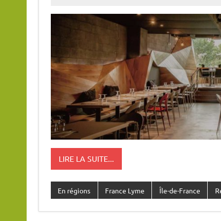
LIRE LA SUITE...
En régions
France Lyme
Île-de-France
R