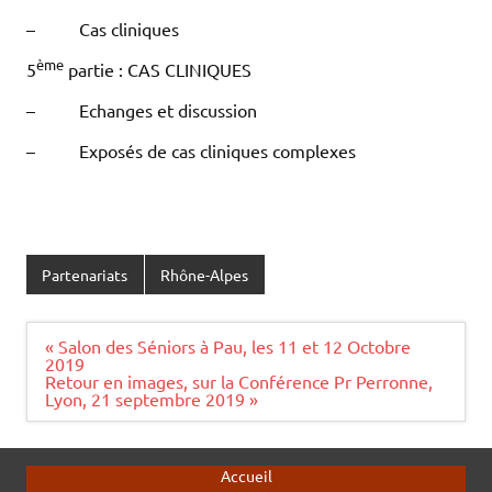
– Cas cliniques
ème
5
partie : CAS CLINIQUES
– Echanges et discussion
– Exposés de cas cliniques complexes
Partenariats
Rhône-Alpes
Navigation
« Salon des Séniors à Pau, les 11 et 12 Octobre
de
2019
l’article
Retour en images, sur la Conférence Pr Perronne,
Lyon, 21 septembre 2019 »
Accueil