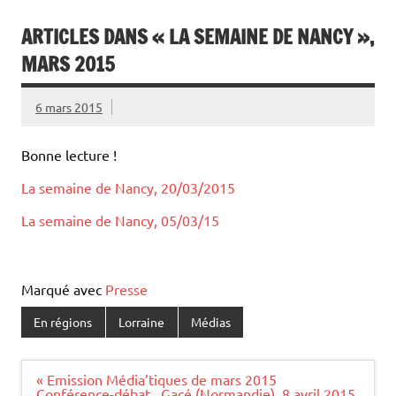
ARTICLES DANS « LA SEMAINE DE NANCY »,
MARS 2015
6 mars 2015
Bonne lecture !
La semaine de Nancy, 20/03/2015
La semaine de Nancy, 05/03/15
Marqué avec
Presse
En régions
Lorraine
Médias
Navigation
« Emission Média’tiques de mars 2015
de
Conférence-débat , Gacé (Normandie), 8 avril 2015