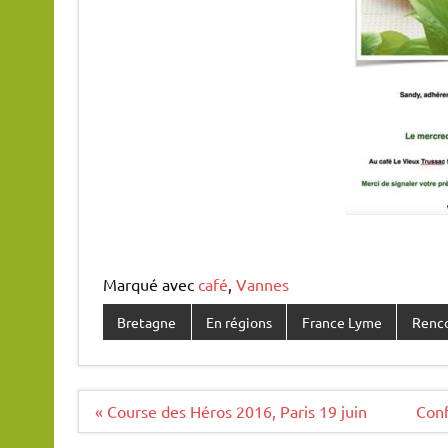
Marqué avec
café
,
Vannes
Bretagne
En régions
France Lyme
Renco
Navigation
« Course des Héros 2016, Paris 19 juin
Conf
de
l’article