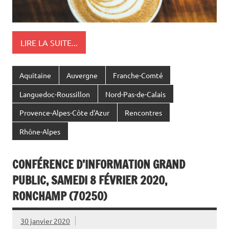
LIRE LA SUITE...
Aquitaine
Auvergne
Franche-Comté
Languedoc-Roussillon
Nord-Pas-de-Calais
Provence-Alpes-Côte d'Azur
Rencontres
Rhône-Alpes
CONFÉRENCE D’INFORMATION GRAND
PUBLIC, SAMEDI 8 FÉVRIER 2020,
RONCHAMP (70250)
30 janvier 2020