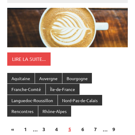
LIRE LA SUITE...
Aquitaine
Auvergne
Bourgogne
Franche-Comté
Île-de-France
Languedoc-Roussillon
Nord-Pas-de-Calais
Rencontres
Rhône-Alpes
«
1
…
3
4
5
6
7
…
9