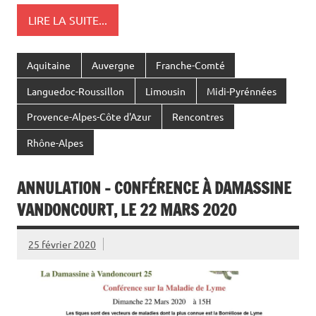
LIRE LA SUITE...
Aquitaine
Auvergne
Franche-Comté
Languedoc-Roussillon
Limousin
Midi-Pyrénnées
Provence-Alpes-Côte d'Azur
Rencontres
Rhône-Alpes
ANNULATION – CONFÉRENCE À DAMASSINE
VANDONCOURT, LE 22 MARS 2020
25 février 2020