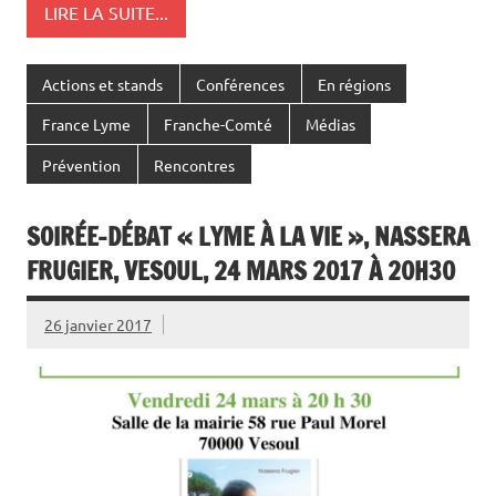
LIRE LA SUITE...
Actions et stands
Conférences
En régions
France Lyme
Franche-Comté
Médias
Prévention
Rencontres
SOIRÉE-DÉBAT « LYME À LA VIE », NASSERA
FRUGIER, VESOUL, 24 MARS 2017 À 20H30
26 janvier 2017