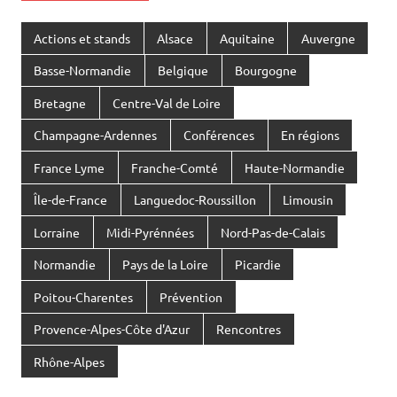
Actions et stands
Alsace
Aquitaine
Auvergne
Basse-Normandie
Belgique
Bourgogne
Bretagne
Centre-Val de Loire
Champagne-Ardennes
Conférences
En régions
France Lyme
Franche-Comté
Haute-Normandie
Île-de-France
Languedoc-Roussillon
Limousin
Lorraine
Midi-Pyrénnées
Nord-Pas-de-Calais
Normandie
Pays de la Loire
Picardie
Poitou-Charentes
Prévention
Provence-Alpes-Côte d'Azur
Rencontres
Rhône-Alpes