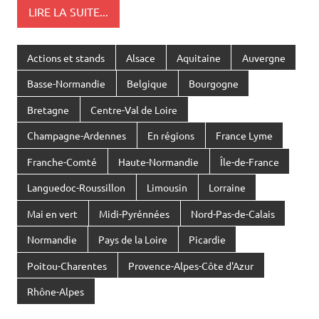
LIRE LA SUITE...
Actions et stands
Alsace
Aquitaine
Auvergne
Basse-Normandie
Belgique
Bourgogne
Bretagne
Centre-Val de Loire
Champagne-Ardennes
En régions
France Lyme
Franche-Comté
Haute-Normandie
Île-de-France
Languedoc-Roussillon
Limousin
Lorraine
Mai en vert
Midi-Pyrénnées
Nord-Pas-de-Calais
Normandie
Pays de la Loire
Picardie
Poitou-Charentes
Provence-Alpes-Côte d'Azur
Rhône-Alpes