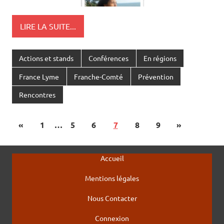
LIRE LA SUITE...
Actions et stands
Conférences
En régions
France Lyme
Franche-Comté
Prévention
Rencontres
«
1
…
5
6
7
8
9
»
Accueil
Mentions légales
Nous Contacter
Connexion