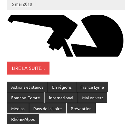
5 mai 2018
LIRE LA SUITE...
Actions et stands
En régions
France Lyme
Franche-Comté
International
Mai en vert
Médias
Pays de la Loire
Prévention
Rhône-Alpes