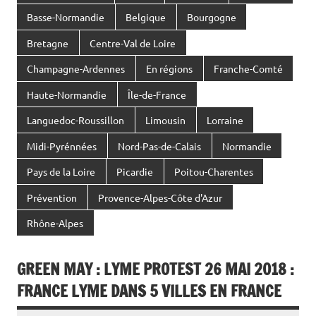
Basse-Normandie
Belgique
Bourgogne
Bretagne
Centre-Val de Loire
Champagne-Ardennes
En régions
Franche-Comté
Haute-Normandie
Île-de-France
Languedoc-Roussillon
Limousin
Lorraine
Midi-Pyrénnées
Nord-Pas-de-Calais
Normandie
Pays de la Loire
Picardie
Poitou-Charentes
Prévention
Provence-Alpes-Côte d'Azur
Rhône-Alpes
GREEN MAY : LYME PROTEST 26 MAI 2018 :
FRANCE LYME DANS 5 VILLES EN FRANCE