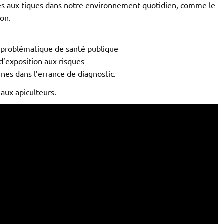
s liés aux tiques dans notre environnement quotidien, comme le
ion.
ne problématique de santé publique
d’exposition aux risques
nes dans l’errance de diagnostic.
 aux apiculteurs.