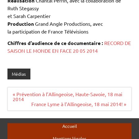
Réalisation
Chantal Perrin, avec la collaboration de
Ruth Stegassy
et Sarah Carpentier
Production
Grand Angle Productions, avec
la participation de France Télévisions
Chiffres d’audience de ce documentaire :
RECORD DE
SAISON LE MONDE EN FACE 20 05 2014
Médias
Navigation
« Prévention à l’Allingeoise, Haute-Savoie, 18 mai
de
2014
l’article
France Lyme à l’Allingeoise, 18 mai 2014! »
Accueil
Mentions légales